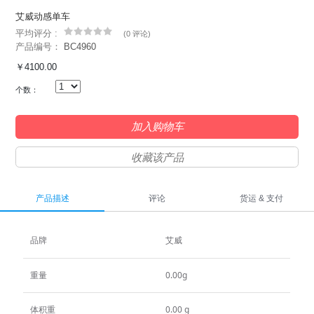
艾威动感单车
平均评分 :
(
0 评论
)
产品编号：
BC4960
￥4100.00
个数：
加入购物车
收藏该产品
产品描述
评论
货运 & 支付
品牌
艾威
重量
0.00g
体积重
0.00 g