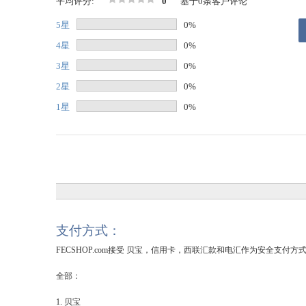
平均评分:
0
基于0条客户评论
5星
0%
4星
0%
3星
0%
2星
0%
1星
0%
支付方式：
FECSHOP.com接受 贝宝，信用卡，西联汇款和电汇作为安全支付方
全部：
1. 贝宝