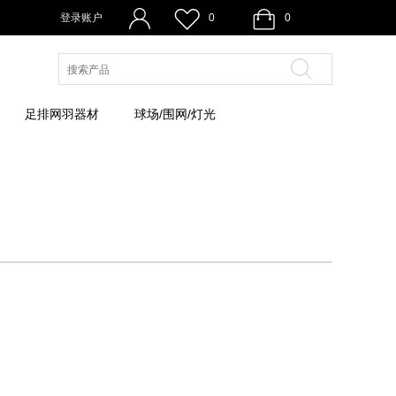
登录账户
0
0
足排网羽器材
球场/围网/灯光