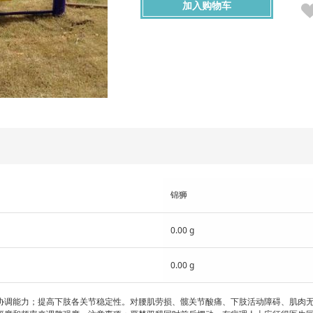
加入购物车
锦狮
0.00 g
0.00 g
协调能力；提高下肢各关节稳定性。对腰肌劳损、髋关节酸痛、下肢活动障碍、肌肉