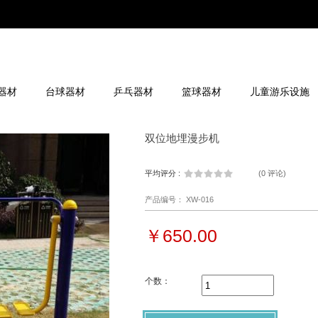
器材
台球器材
乒乓器材
篮球器材
儿童游乐设施
双位地埋漫步机
平均评分 :
(
0 评论
)
产品编号： XW-016
￥650.00
个数：