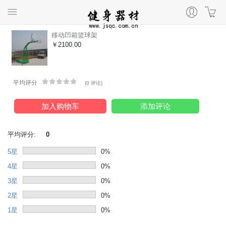
移动凹箱篮球架
￥2100.00
平均评分
(
0 评论
)
加入购物车
添加评论
平均评分:
0
5星
0%
4星
0%
3星
0%
2星
0%
1星
0%